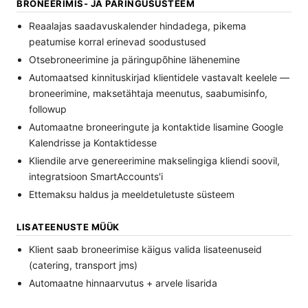
BRONEERIMIS- JA PÄRINGUSÜSTEEM
Reaalajas saadavuskalender hindadega, pikema
peatumise korral erinevad soodustused
Otsebroneerimine ja päringupõhine lähenemine
Automaatsed kinnituskirjad klientidele vastavalt keelele —
broneerimine, maksetähtaja meenutus, saabumisinfo,
followup
Automaatne broneeringute ja kontaktide lisamine Google
Kalendrisse ja Kontaktidesse
Kliendile arve genereerimine makselingiga kliendi soovil,
integratsioon SmartAccounts'i
Ettemaksu haldus ja meeldetuletuste süsteem
LISATEENUSTE MÜÜK
Klient saab broneerimise käigus valida lisateenuseid
(catering, transport jms)
Automaatne hinnaarvutus + arvele lisarida