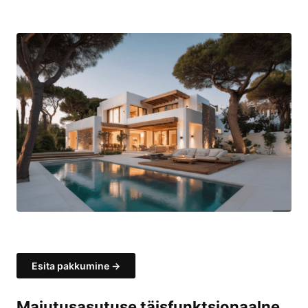
Esita pakkumine →
Majutusasutuse täisfunktsionaalne