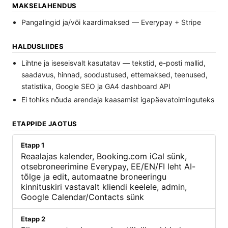
MAKSELAHENDUS
Pangalingid ja/või kaardimaksed — Everypay + Stripe
HALDUSLIIDES
Lihtne ja iseseisvalt kasutatav — tekstid, e-posti mallid,
saadavus, hinnad, soodustused, ettemaksed, teenused,
statistika, Google SEO ja GA4 dashboard API
Ei tohiks nõuda arendaja kaasamist igapäevatoiminguteks
ETAPPIDE JAOTUS
Etapp 1
Reaalajas kalender, Booking.com iCal sünk,
otsebroneerimine Everypay, EE/EN/FI leht AI-
tõlge ja edit, automaatne broneeringu
kinnituskiri vastavalt kliendi keelele, admin,
Google Calendar/Contacts sünk
Etapp 2